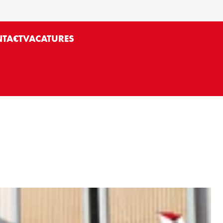
TACT
VACATURES