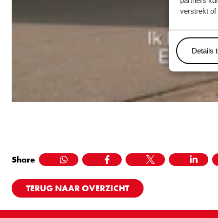
partners ku
verstrekt o
Details 
Share
WHATSAPP
FACEBOOK
TWITTER
LINKEDI
TERUG NAAR OVERZICHT