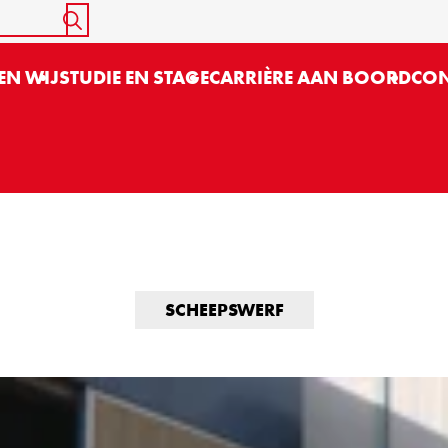
START SEARCH
EN WIJ
STUDIE EN STAGE
CARRIÈRE AAN BOORD
CON
SCHEEPSWERF