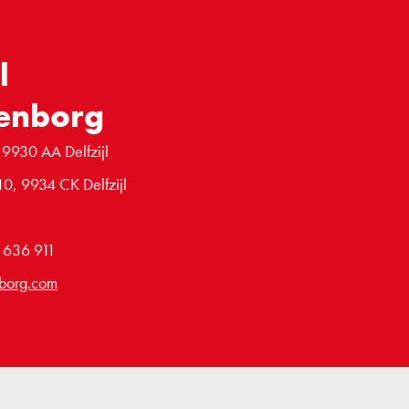
l
enborg
 9930 AA Delfzijl
10, 9934 CK Delfzijl
6 636 911
borg.com