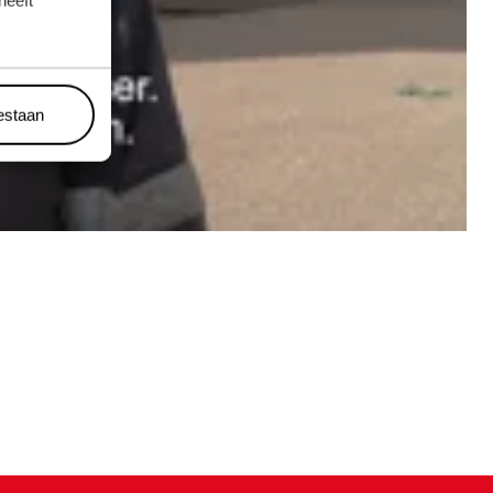
heeft
oestaan