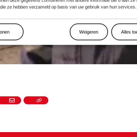
nnen deze gegevens combineren met andere informatie die u aan ze 
f die ze hebben verzameld op basis van uw gebruik van hun services.
tonen
Weigeren
Alles t
N
MAIL
LINK KOPIËEREN