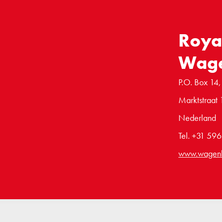
Roya
Wag
P.O. Box 14,
Marktstraat 
Nederland
Tel. +31 59
www.wagen
Disclaimer
Privacy statement