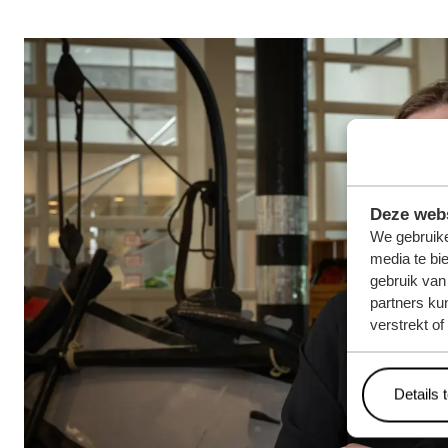
Deze webs
We gebruike
media te bi
gebruik van
partners ku
verstrekt o
Details 