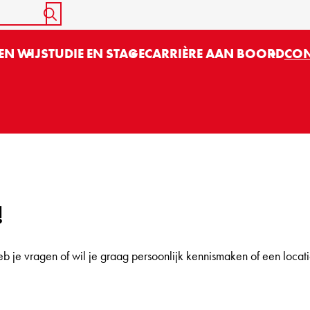
START SEARCH
EN WIJ
STUDIE EN STAGE
CARRIÈRE AAN BOORD
CON
!
b je vragen of wil je graag persoonlijk kennismaken of een loca