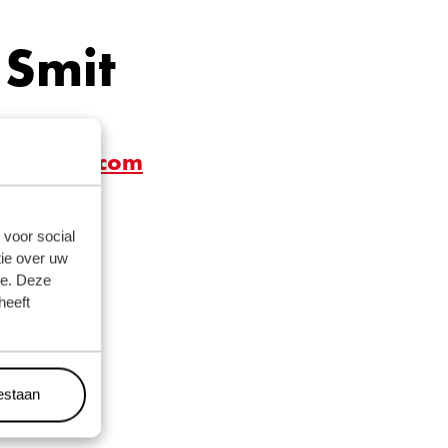
 Smit
genborg.com
 voor social
ie over uw
se. Deze
heeft
oestaan