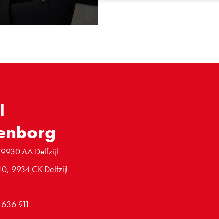
l
enborg
 9930 AA Delfzijl
10, 9934 CK Delfzijl
6 636 911