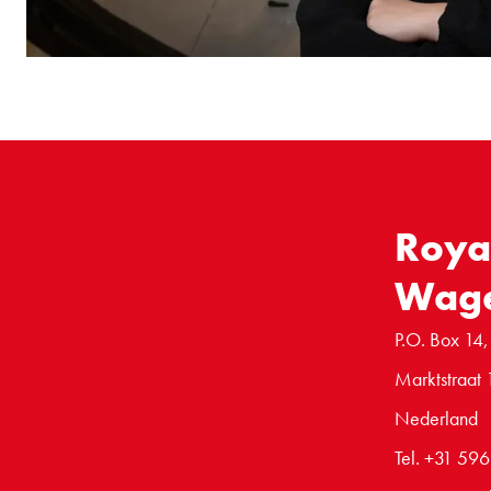
Roya
Wag
P.O. Box 14,
Marktstraat 
Nederland
Tel. +31 59