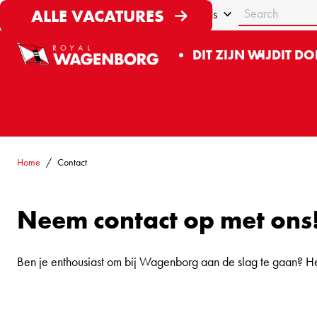
Search
Werken bij Wagenborg
ALLE VACATURES
Nederlands
DIT ZIJN WIJ
DIT DO
Home
Contact
Neem contact op met ons
Ben je enthousiast om bij Wagenborg aan de slag te gaan? He