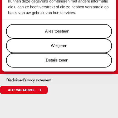
kunnen deze gegevens combineren met andere informatie
Royal Wagenborg
die u aan ze heeft verstrekt of die ze hebben verzameld op
basis van uw gebruik van hun services.
P.O. Box 14, 9930 AA Delfzijl
Marktstraat 10, 9934 CK Delfzijl
Alles toestaan
Nederland
Tel. +31 596 636 911
Weigeren
www.wagenborg.com
Details tonen
Disclaimer
Privacy statement
ALLE VACATURES