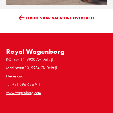
TERUG NAAR VACATURE OVERZICHT
Royal Wagenborg
P.O. Box 14, 9930 AA Delfzijl
Marktstraat 10, 9934 CK Delfzijl
Nederland
Tel. +31 596 636 911
www.wagenborg.com