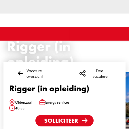
Rigger (in
opleiding)
Vacature
Deel
overzicht
vacature
Rigger (in opleiding)
Oldenzaal
Energy services
Locatie
Functie
40 uur
Uren
SOLLICITEER