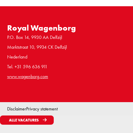
Royal Wagenborg
P.O. Box 14, 9930 AA Delfzijl
Marktstraat 10, 9934 CK Delfzijl
Nederland
Tel. +31 596 636 911
www.wagenborg.com
Disclaimer
Privacy statement
ALLE VACATURES