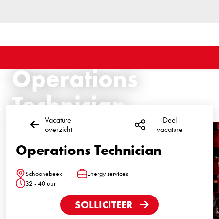
Operations
Technician
Vacature
Deel
overzicht
vacature
Operations Technician
Schoonebeek
Energy services
Locatie
Functie
32 - 40 uur
Uren
SOLLICITEER