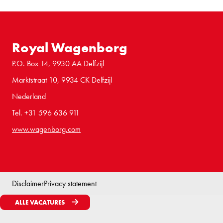
Royal Wagenborg
P.O. Box 14, 9930 AA Delfzijl
Marktstraat 10, 9934 CK Delfzijl
Nederland
Tel. +31 596 636 911
www.wagenborg.com
Disclaimer
Privacy statement
ALLE VACATURES