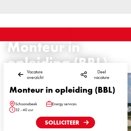
Monteur in
opleiding (BBL)
Vacature
Deel
overzicht
vacature
Monteur in opleiding (BBL)
Schoonebeek
Energy services
Locatie
Functie
32 - 40 uur
Uren
SOLLICITEER