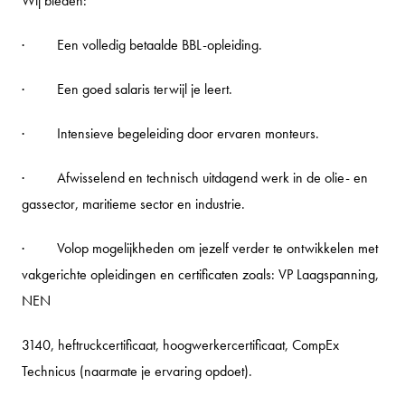
Wij bieden:
· Een volledig betaalde BBL-opleiding.
· Een goed salaris terwijl je leert.
· Intensieve begeleiding door ervaren monteurs.
· Afwisselend en technisch uitdagend werk in de olie- en
gassector, maritieme sector en industrie.
· Volop mogelijkheden om jezelf verder te ontwikkelen met
vakgerichte opleidingen en certificaten zoals: VP Laagspanning,
NEN
3140, heftruckcertificaat, hoogwerkercertificaat, CompEx
Technicus (naarmate je ervaring opdoet).