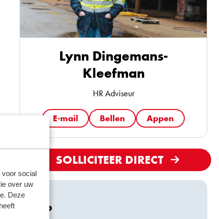
Lynn Dingemans-
Kleefman
HR Adviseur
E-mail
Bellen
Appen
SOLLICITEER DIRECT
 voor social
ie over uw
se. Deze
heeft