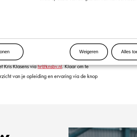
eepsbouw;
 een groot verschil kan maken;
rkomgeving.
tonen
Weigeren
Alles t
t Kris Klasens via
hr@knsbv.nl
. Klaar om te
rzicht van je opleiding en ervaring via de knop
uw