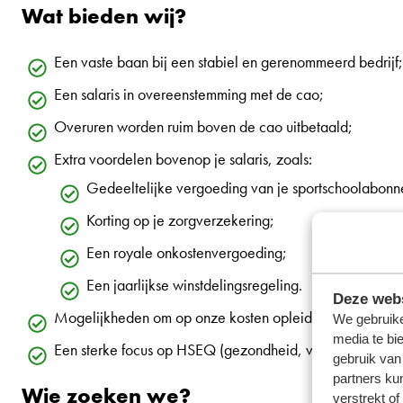
Wat bieden wij?
Een vaste baan bij een stabiel en gerenommeerd bedrijf;
Een salaris in overeenstemming met de cao;
Overuren worden ruim boven de cao uitbetaald;
Extra voordelen bovenop je salaris, zoals:
Gedeeltelijke vergoeding van je sportschoolabonne
Korting op je zorgverzekering;
Een royale onkostenvergoeding;
Een jaarlijkse winstdelingsregeling.
Deze webs
Mogelijkheden om op onze kosten opleidingen te volge
We gebruike
media te bi
Een sterke focus op HSEQ (gezondheid, veiligheid, milieu
gebruik van
partners ku
Wie zoeken we?
verstrekt o