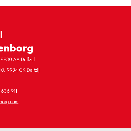
l
enborg
 9930 AA Delfzijl
10, 9934 CK Delfzijl
6 636 911
borg.com